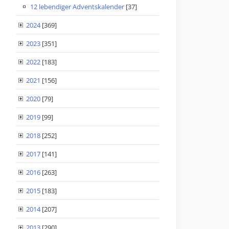
12 lebendiger Adventskalender
[37]
2024
[369]
2023
[351]
2022
[183]
2021
[156]
2020
[79]
2019
[99]
2018
[252]
2017
[141]
2016
[263]
2015
[183]
2014
[207]
2013
[290]