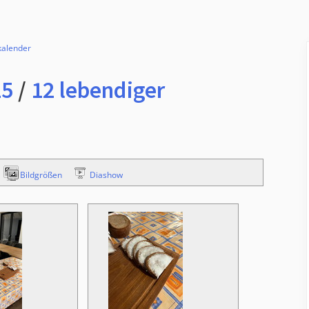
kalender
25
/
12 lebendiger
Bildgrößen
Diashow