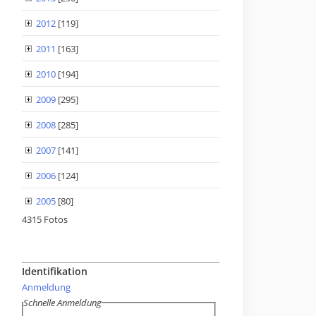
2012
[119]
2011
[163]
2010
[194]
2009
[295]
2008
[285]
2007
[141]
2006
[124]
2005
[80]
4315 Fotos
Identifikation
Anmeldung
Schnelle Anmeldung