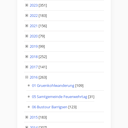
2023
[351]
2022
[183]
2021
[156]
2020
[79]
2019
[99]
2018
[252]
2017
[141]
2016
[263]
01 Gruenkohlwanderung
[109]
05 Samtgemeinde Feuerwehrtag
[31]
06 Bustour Barrigsen
[123]
2015
[183]
2014
[207]