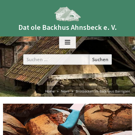
Skip
to
content
Dat ole Backhus Ahnsbeck e. V.
Suchen
nach:
Home
News
Brotbacken im Backhaus Barrigsen