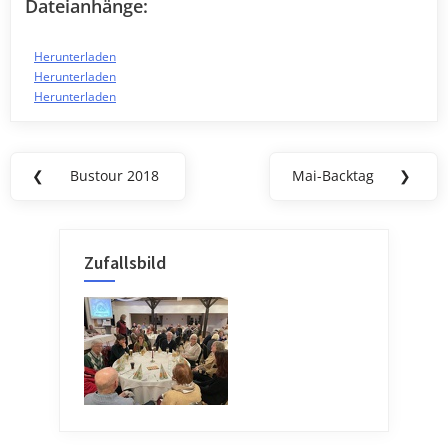
Dateianhänge:
Herunterladen
Herunterladen
Herunterladen
Beitragsnavigation
❮
Bustour 2018
Mai-Backtag
❯
Previous
Next
Post:
Post:
Zufallsbild