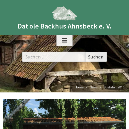
Skip
to
content
Dat ole Backhus Ahnsbeck e. V.
Suchen
nach:
Home
News
Busfahrt 2016