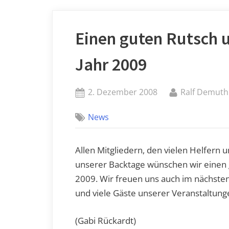
Einen guten Rutsch 
Jahr 2009
Posted
By
2. Dezember 2008
Ralf Demuth
on
News
Allen Mitgliedern, den vielen Helfern
unserer Backtage wünschen wir einen 
2009. Wir freuen uns auch im nächsten
und viele Gäste unserer Veranstaltung
(Gabi Rückardt)