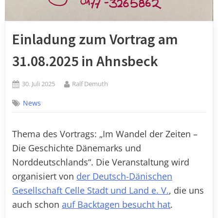
Einladung zum Vortrag am
31.08.2025 in Ahnsbeck
Posted
By
30. Juli 2025
Ralf Demuth
on
News
Thema des Vortrags: „Im Wandel der Zeiten –
Die Geschichte Dänemarks und
Norddeutschlands“. Die Veranstaltung wird
organisiert von
der Deutsch-Dänischen
Gesellschaft Celle Stadt und Land e. V.
, die uns
auch schon
auf Backtagen besucht hat
.