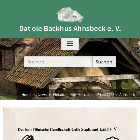
Skip
to
content
Dat ole Backhus Ahnsbeck e. V.
Suchen
nach:
Home
News
Einladung zum Vortrag am 31.08.2025 in Ahnsbeck