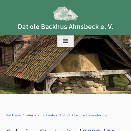
Skip
to
content
Dat ole Backhus Ahnsbeck e. V.
Backhaus
/ Galerien
Startseite
/
2020
/
01 Grünkohlwanderung