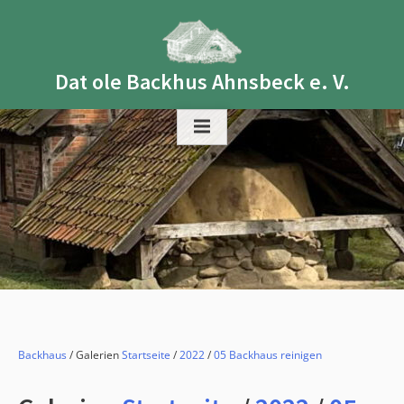
Skip
to
content
Dat ole Backhus Ahnsbeck e. V.
Backhaus
/ Galerien
Startseite
/
2022
/
05 Backhaus reinigen