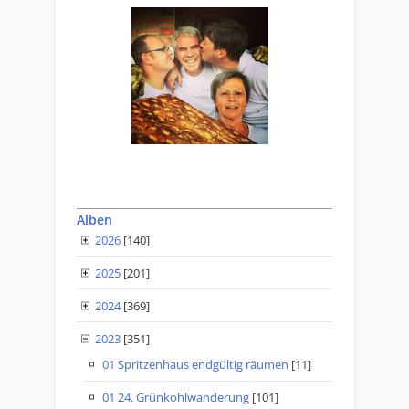
Alben
2026
[140]
2025
[201]
2024
[369]
2023
[351]
01 Spritzenhaus endgültig räumen
[11]
01 24. Grünkohlwanderung
[101]