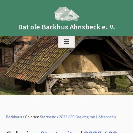
Skip
to
content
Dat ole Backhus Ahnsbeck e. V.
Backhaus
/ Galerien
Startseite
/
2023
/
09 Backtag mit Höfechronik