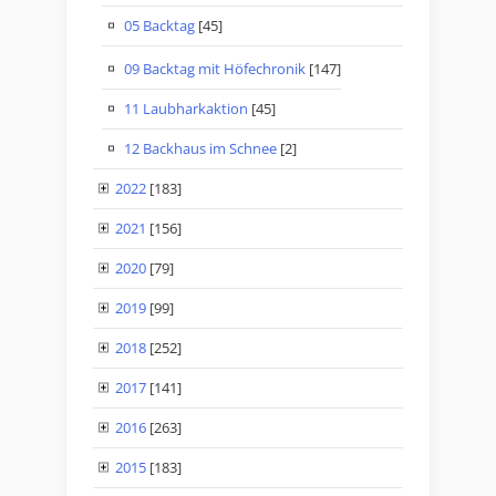
05 Backtag
[45]
09 Backtag mit Höfechronik
[147]
11 Laubharkaktion
[45]
12 Backhaus im Schnee
[2]
2022
[183]
2021
[156]
2020
[79]
2019
[99]
2018
[252]
2017
[141]
2016
[263]
2015
[183]