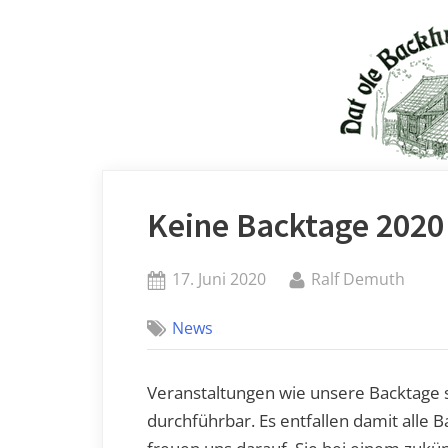
Keine Backtage 2020
Posted
By
17. Juni 2020
Ralf Demuth
on
News
Veranstaltungen wie unsere Backtage 
durchführbar. Es entfallen damit alle 